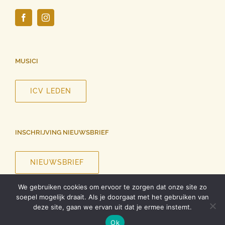
MUSICI
ICV LEDEN
INSCHRIJVING NIEUWSBRIEF
NIEUWSBRIEF
We gebruiken cookies om ervoor te zorgen dat onze site zo
soepel mogelijk draait. Als je doorgaat met het gebruiken van
deze site, gaan we ervan uit dat je ermee instemt.
©
2026 InCanto Vocale | Alle rechten voorbehouden |
Privacy
Ok