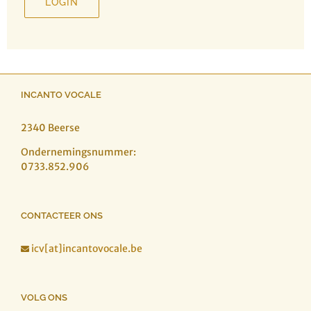
LOGIN
INCANTO VOCALE
2340 Beerse
Ondernemingsnummer:
0733.852.906
CONTACTEER ONS
icv[at]incantovocale.be

VOLG ONS