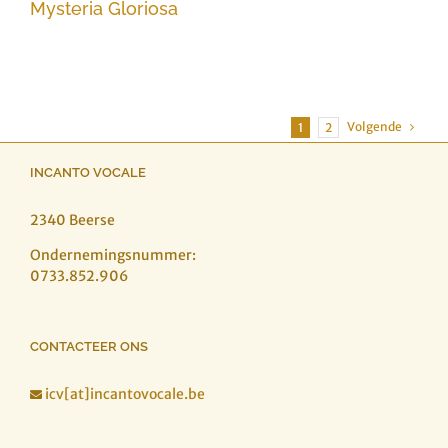
Mysteria Gloriosa
Volgende
1
2
INCANTO VOCALE
2340 Beerse
Ondernemingsnummer:
0733.852.906
CONTACTEER ONS
icv[at]incantovocale.be
