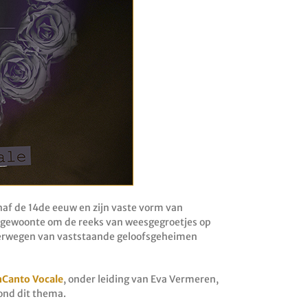
anaf de 14de eeuw en zijn vaste vorm van
e gewoonte om de reeks van weesgegroetjes op
erwegen van vaststaande geloofsgeheimen
nCanto Vocale
, onder leiding van Eva Vermeren,
rond dit thema.