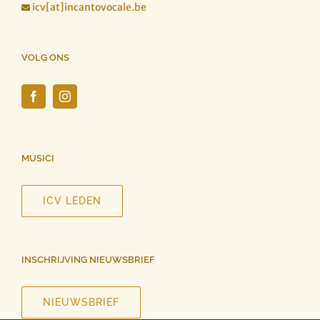
icv[at]incantovocale.be

VOLG ONS
MUSICI
ICV LEDEN
INSCHRIJVING NIEUWSBRIEF
NIEUWSBRIEF