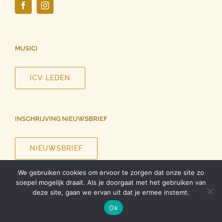
MUSICI
ICV LEDEN
INSCHRIJVING NIEUWSBRIEF
NIEUWSBRIEF
We gebruiken cookies om ervoor te zorgen dat onze site zo
soepel mogelijk draait. Als je doorgaat met het gebruiken van
deze site, gaan we ervan uit dat je ermee instemt.
©
2026 InCanto Vocale | Alle rechten voorbehouden |
Privacy
Ok
verklaring
| Ontwerp website
Roel Dolhain