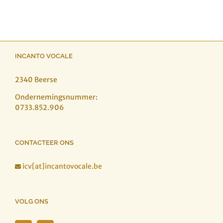
INCANTO VOCALE
2340 Beerse
Ondernemingsnummer:
0733.852.906
CONTACTEER ONS
icv[at]incantovocale.be

VOLG ONS