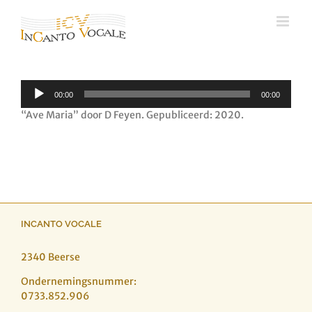
Ga
naar
inhoud
Audiospeler
00:00
00:00
“Ave Maria” door D Feyen. Gepubliceerd: 2020.
INCANTO VOCALE
2340 Beerse
Ondernemingsnummer:
0733.852.906