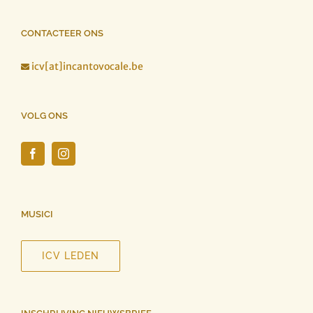
CONTACTEER ONS
icv[at]incantovocale.be

VOLG ONS
MUSICI
ICV LEDEN