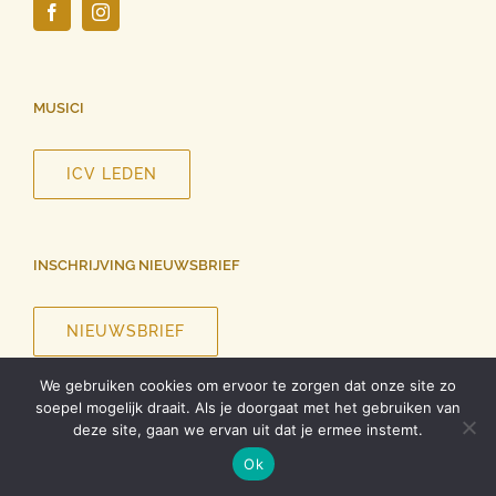
MUSICI
ICV LEDEN
INSCHRIJVING NIEUWSBRIEF
NIEUWSBRIEF
We gebruiken cookies om ervoor te zorgen dat onze site zo
soepel mogelijk draait. Als je doorgaat met het gebruiken van
deze site, gaan we ervan uit dat je ermee instemt.
©
2026 InCanto Vocale | Alle rechten voorbehouden |
Privacy
Ok
verklaring
| Ontwerp website
Roel Dolhain