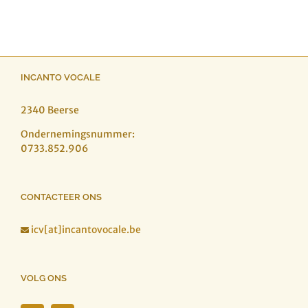
INCANTO VOCALE
2340 Beerse
Ondernemingsnummer:
0733.852.906
CONTACTEER ONS
icv[at]incantovocale.be

VOLG ONS