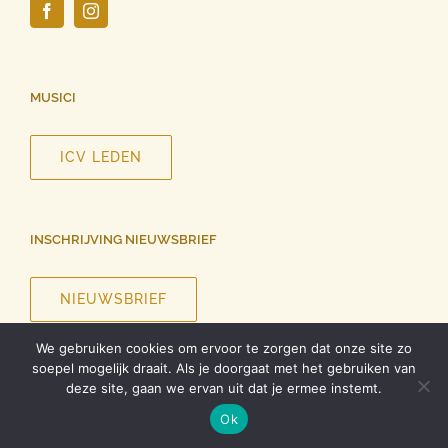
MUSICI
ICV LEDEN
INSCHRIJVING NIEUWSBRIEF
NIEUWSBRIEF
We gebruiken cookies om ervoor te zorgen dat onze site zo
soepel mogelijk draait. Als je doorgaat met het gebruiken van
deze site, gaan we ervan uit dat je ermee instemt.
©
2026 InCanto Vocale | Alle rechten voorbehouden |
Privacy
Ok
verklaring
| Ontwerp website
Roel Dolhain