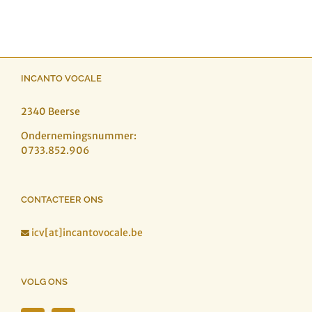
INCANTO VOCALE
2340 Beerse
Ondernemingsnummer:
0733.852.906
CONTACTEER ONS
icv[at]incantovocale.be

VOLG ONS