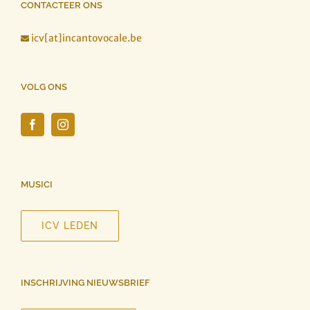
CONTACTEER ONS
icv[at]incantovocale.be

VOLG ONS
MUSICI
ICV LEDEN
INSCHRIJVING NIEUWSBRIEF