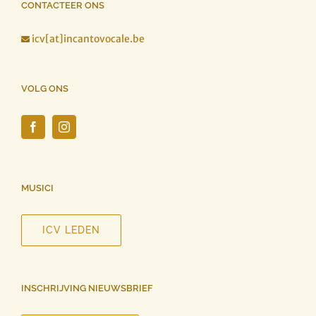
CONTACTEER ONS
icv[at]incantovocale.be

VOLG ONS
MUSICI
ICV LEDEN
INSCHRIJVING NIEUWSBRIEF