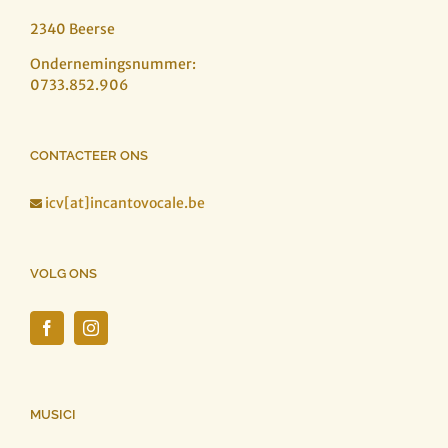
2340 Beerse
Ondernemingsnummer:
0733.852.906
CONTACTEER ONS
icv[at]incantovocale.be

VOLG ONS
MUSICI