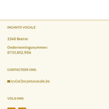
INCANTO VOCALE
2340 Beerse
Ondernemingsnummer:
0733.852.906
CONTACTEER ONS
icv[at]incantovocale.be

VOLG ONS