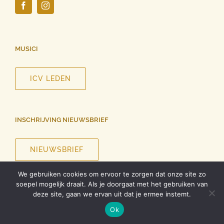
MUSICI
ICV LEDEN
INSCHRIJVING NIEUWSBRIEF
NIEUWSBRIEF
We gebruiken cookies om ervoor te zorgen dat onze site zo
soepel mogelijk draait. Als je doorgaat met het gebruiken van
deze site, gaan we ervan uit dat je ermee instemt.
©
2026 InCanto Vocale | Alle rechten voorbehouden |
Privacy
Ok
verklaring
| Ontwerp website
Roel Dolhain