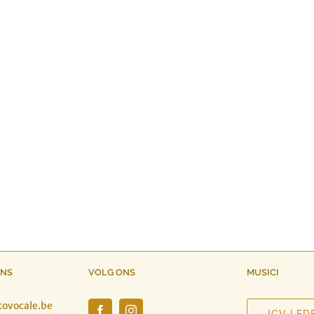
ONS
VOLG ONS
MUSICI
tovocale.be