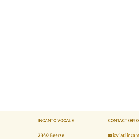
INCANTO VOCALE
CONTACTEER 
2340 Beerse
icv[at]incan
