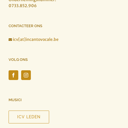
0733.852.906
CONTACTEER ONS
icv[at]incantovocale.be

VOLG ONS
MUSICI
ICV LEDEN