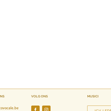
ONS
VOLG ONS
MUSICI
tovocale.be