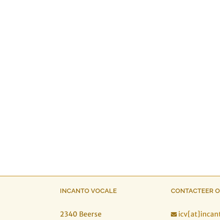
INCANTO VOCALE
CONTACTEER 
2340 Beerse
icv[at]incan
