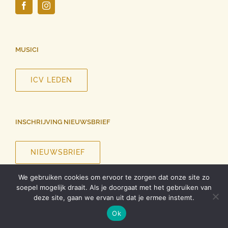
MUSICI
ICV LEDEN
INSCHRIJVING NIEUWSBRIEF
NIEUWSBRIEF
We gebruiken cookies om ervoor te zorgen dat onze site zo
soepel mogelijk draait. Als je doorgaat met het gebruiken van
deze site, gaan we ervan uit dat je ermee instemt.
©
2026 InCanto Vocale | Alle rechten voorbehouden |
Privacy
Ok
verklaring
| Ontwerp website
Roel Dolhain