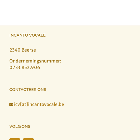
INCANTO VOCALE
2340 Beerse
Ondernemingsnummer:
0733.852.906
CONTACTEER ONS
icv[at]incantovocale.be

VOLG ONS