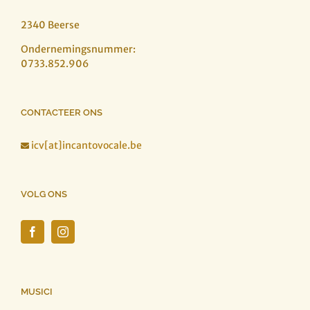
2340 Beerse
Ondernemingsnummer:
0733.852.906
CONTACTEER ONS
icv[at]incantovocale.be

VOLG ONS
MUSICI