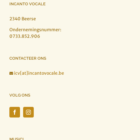
INCANTO VOCALE
2340 Beerse
Ondernemingsnummer:
0733.852.906
CONTACTEER ONS
icv[at]incantovocale.be

VOLG ONS
MUSICI