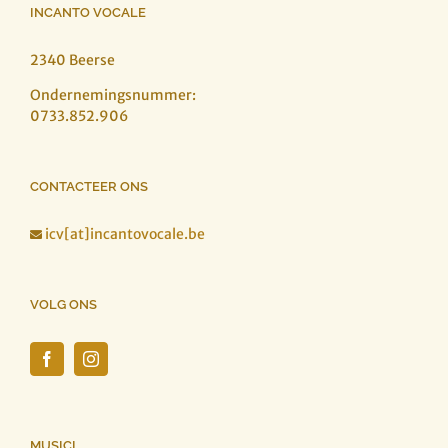
INCANTO VOCALE
2340 Beerse
Ondernemingsnummer:
0733.852.906
CONTACTEER ONS
icv[at]incantovocale.be

VOLG ONS
MUSICI