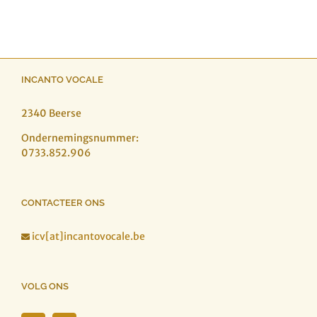
INCANTO VOCALE
2340 Beerse
Ondernemingsnummer:
0733.852.906
CONTACTEER ONS
icv[at]incantovocale.be

VOLG ONS