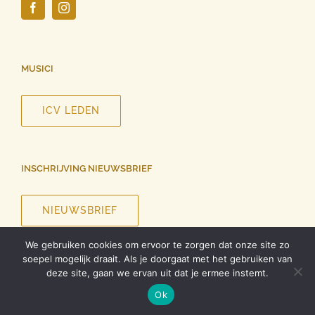
MUSICI
ICV LEDEN
INSCHRIJVING NIEUWSBRIEF
NIEUWSBRIEF
We gebruiken cookies om ervoor te zorgen dat onze site zo
soepel mogelijk draait. Als je doorgaat met het gebruiken van
deze site, gaan we ervan uit dat je ermee instemt.
©
2026 InCanto Vocale | Alle rechten voorbehouden |
Privacy
Ok
verklaring
| Ontwerp website
Roel Dolhain