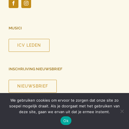
MUSICI
ICV LEDEN
INSCHRIJVING NIEUWSBRIEF
NIEUWSBRIEF
We gebruiken cookies om ervoor te zorgen dat onze site zo
soepel mogelijk draait. Als je doorgaat met het gebruiken van
deze site, gaan we ervan uit dat je ermee instemt.
©
2026 InCanto Vocale | Alle rechten voorbehouden |
Privacy
Ok
verklaring
| Ontwerp website
Roel Dolhain