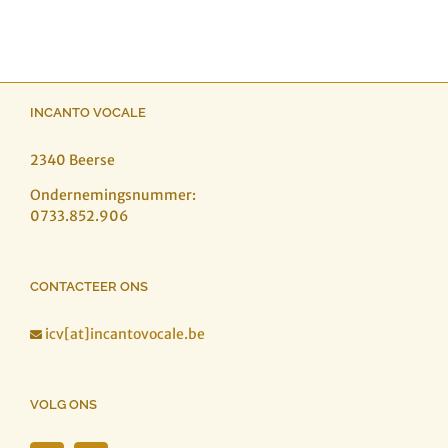
INCANTO VOCALE
2340 Beerse
Ondernemingsnummer:
0733.852.906
CONTACTEER ONS
icv[at]incantovocale.be

VOLG ONS