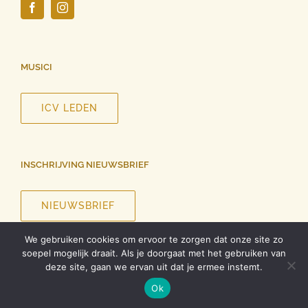
MUSICI
ICV LEDEN
INSCHRIJVING NIEUWSBRIEF
NIEUWSBRIEF
We gebruiken cookies om ervoor te zorgen dat onze site zo
soepel mogelijk draait. Als je doorgaat met het gebruiken van
deze site, gaan we ervan uit dat je ermee instemt.
©
2026 InCanto Vocale | Alle rechten voorbehouden |
Privacy
Ok
verklaring
| Ontwerp website
Roel Dolhain