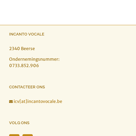
INCANTO VOCALE
2340 Beerse
Ondernemingsnummer:
0733.852.906
CONTACTEER ONS
icv[at]incantovocale.be

VOLG ONS