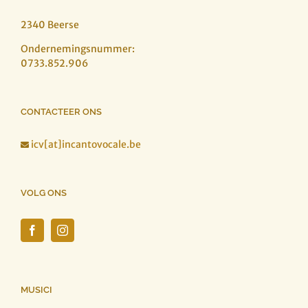
2340 Beerse
Ondernemingsnummer:
0733.852.906
CONTACTEER ONS
icv[at]incantovocale.be

VOLG ONS
MUSICI