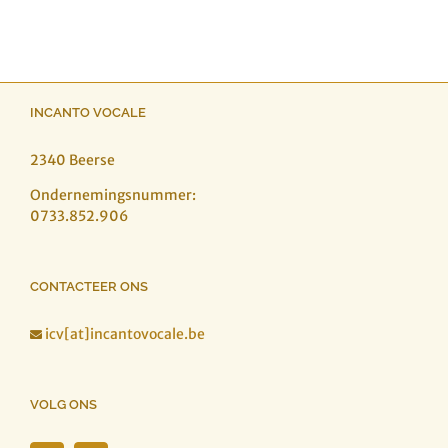
INCANTO VOCALE
2340 Beerse
Ondernemingsnummer:
0733.852.906
CONTACTEER ONS
icv[at]incantovocale.be

VOLG ONS