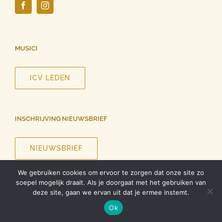
MUSICI
ICV LEDEN
INSCHRIJVING NIEUWSBRIEF
NIEUWSBRIEF
We gebruiken cookies om ervoor te zorgen dat onze site zo
soepel mogelijk draait. Als je doorgaat met het gebruiken van
deze site, gaan we ervan uit dat je ermee instemt.
©
2026 InCanto Vocale | Alle rechten voorbehouden |
Privacy
Ok
verklaring
| Ontwerp website
Roel Dolhain