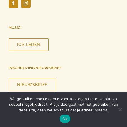
MUSICI
ICV LEDEN
INSCHRIJVING NIEUWSBRIEF
NIEUWSBRIEF
We gebruiken cookies om ervoor te zorgen dat onze site zo
soepel mogelijk draait. Als je doorgaat met het gebruiken van
deze site, gaan we ervan uit dat je ermee instemt.
©
2026 InCanto Vocale | Alle rechten voorbehouden |
Privacy
Ok
verklaring
| Ontwerp website
Roel Dolhain