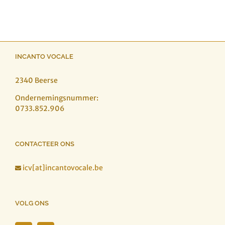
INCANTO VOCALE
2340 Beerse
Ondernemingsnummer:
0733.852.906
CONTACTEER ONS
icv[at]incantovocale.be

VOLG ONS