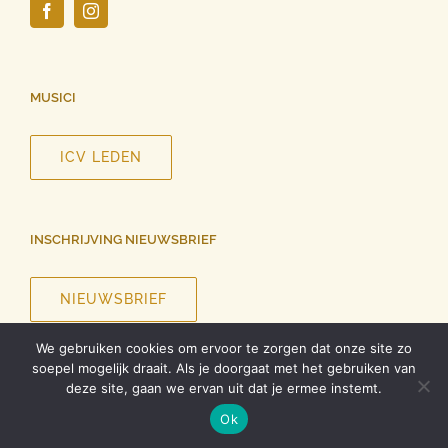
MUSICI
ICV LEDEN
INSCHRIJVING NIEUWSBRIEF
NIEUWSBRIEF
We gebruiken cookies om ervoor te zorgen dat onze site zo
soepel mogelijk draait. Als je doorgaat met het gebruiken van
deze site, gaan we ervan uit dat je ermee instemt.
©
2026 InCanto Vocale | Alle rechten voorbehouden |
Privacy
Ok
verklaring
| Ontwerp website
Roel Dolhain