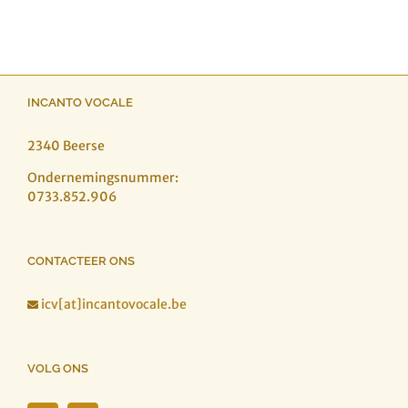
INCANTO VOCALE
2340 Beerse
Ondernemingsnummer:
0733.852.906
CONTACTEER ONS
icv[at]incantovocale.be

VOLG ONS