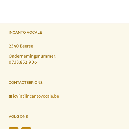
INCANTO VOCALE
2340 Beerse
Ondernemingsnummer:
0733.852.906
CONTACTEER ONS
icv[at]incantovocale.be

VOLG ONS