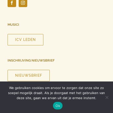
MUSICI
ICV LEDEN
INSCHRIJVING NIEUWSBRIEF
NIEUWSBRIEF
We gebruiken cookies om ervoor te zorgen dat onze site zo
soepel mogelijk draait. Als je doorgaat met het gebruiken van
deze site, gaan we ervan uit dat je ermee instemt.
©
2026 InCanto Vocale | Alle rechten voorbehouden |
Privacy
Ok
verklaring
| Ontwerp website
Roel Dolhain