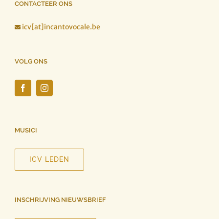
CONTACTEER ONS
icv[at]incantovocale.be

VOLG ONS
MUSICI
ICV LEDEN
INSCHRIJVING NIEUWSBRIEF