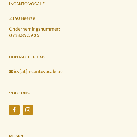
INCANTO VOCALE
2340 Beerse
Ondernemingsnummer:
0733.852.906
CONTACTEER ONS
icv[at]incantovocale.be

VOLG ONS
MUSICI