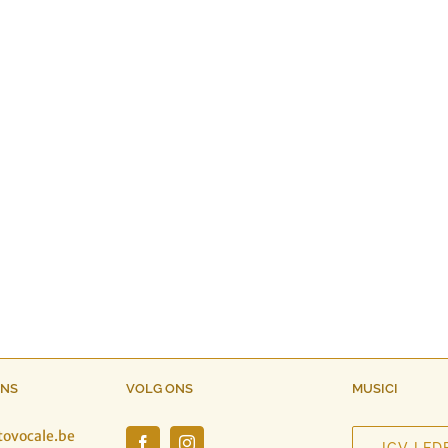
ONS
VOLG ONS
MUSICI
tovocale.be