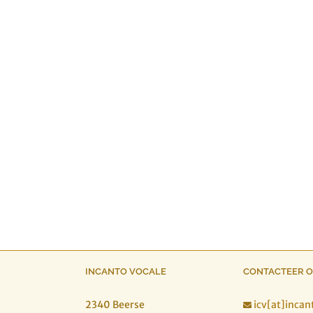
INCANTO VOCALE
CONTACTEER 
2340 Beerse
icv[at]incan
