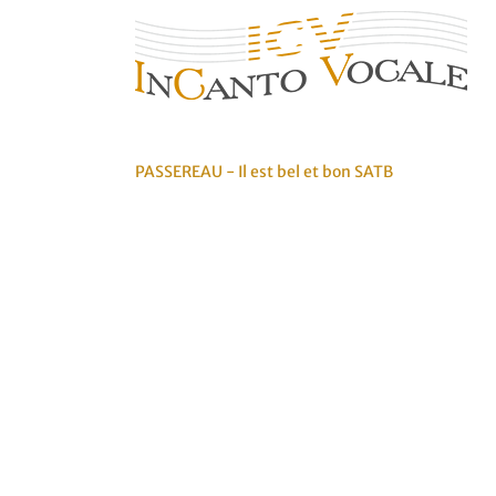
Ga
naar
inhoud
PASSEREAU - Il est bel et bon SATB