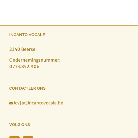
INCANTO VOCALE
2340 Beerse
Ondernemingsnummer:
0733.852.906
CONTACTEER ONS
icv[at]incantovocale.be

VOLG ONS