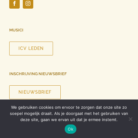
MUSICI
ICV LEDEN
INSCHRIJVING NIEUWSBRIEF
NIEUWSBRIEF
We gebruiken cookies om ervoor te zorgen dat onze site zo
soepel mogelijk draait. Als je doorgaat met het gebruiken van
deze site, gaan we ervan uit dat je ermee instemt.
©
2026 InCanto Vocale | Alle rechten voorbehouden |
Privacy
Ok
verklaring
| Ontwerp website
Roel Dolhain