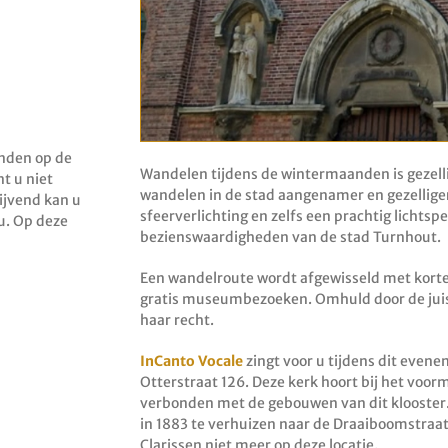
inden op de
Wandelen tijdens de wintermaanden is gezelli
t u niet
wandelen in de stad aangenamer en gezellige
ijvend kan u
sfeerverlichting en zelfs een prachtig lichts
u. Op deze
bezienswaardigheden van de stad Turnhout.
Een wandelroute wordt afgewisseld met korte 
gratis museumbezoeken. Omhuld door de juis
haar recht.
InCanto Vocale
zingt voor u tijdens dit even
Otterstraat 126. Deze kerk hoort bij het voorm
verbonden met de gebouwen van dit klooster
in 1883 te verhuizen naar de Draaiboomstraa
Clarissen niet meer op deze locatie.