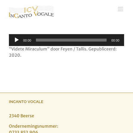
Ga
naar
inhoud
Audiospeler
00:00
00:00
“Videte Miraculum” door Feyen / Tallis. Gepubliceerd:
2020.
INCANTO VOCALE
2340 Beerse
Ondernemingsnummer:
0733.852.906