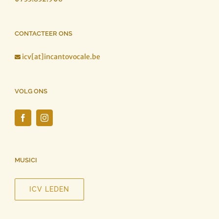
CONTACTEER ONS
icv[at]incantovocale.be

VOLG ONS
MUSICI
ICV LEDEN