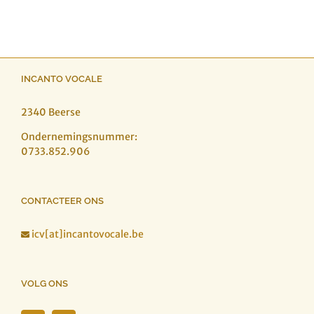
INCANTO VOCALE
2340 Beerse
Ondernemingsnummer:
0733.852.906
CONTACTEER ONS
icv[at]incantovocale.be

VOLG ONS