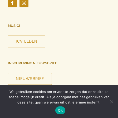
MUSICI
ICV LEDEN
INSCHRIJVING NIEUWSBRIEF
NIEUWSBRIEF
We gebruiken cookies om ervoor te zorgen dat onze site zo
soepel mogelijk draait. Als je doorgaat met het gebruiken van
deze site, gaan we ervan uit dat je ermee instemt.
©
2026 InCanto Vocale | Alle rechten voorbehouden |
Privacy
Ok
verklaring
| Ontwerp website
Roel Dolhain