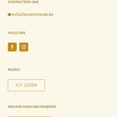
CONTACTEER ONS
icv[at]incantovocale.be

VOLG ONS
MUSICI
ICV LEDEN
INSCHRIJVING NIEUWSBRIEF