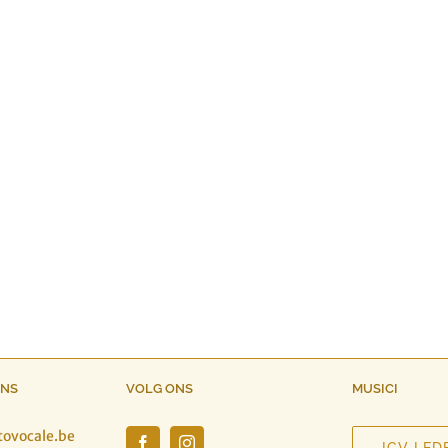
ONS
VOLG ONS
MUSICI
tovocale.be