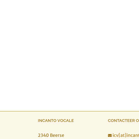
INCANTO VOCALE
CONTACTEER 
2340 Beerse
icv[at]incan
